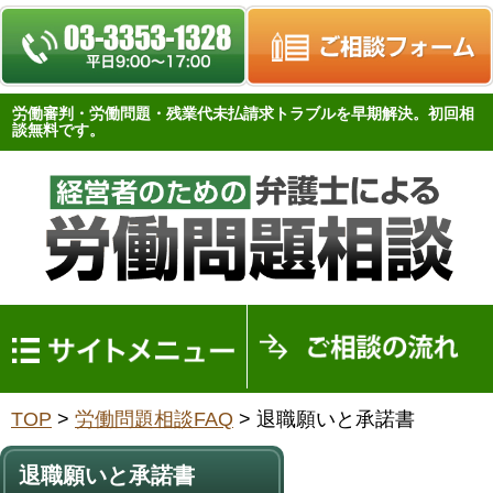
労働審判・労働問題・残業代未払請求トラブルを早期解決。初回相
談無料です。
トップページ
TOP
>
労働問題相談FAQ
>
退職願いと承諾書
労働問題FAQ
労働問題関連法
退職願いと承諾書