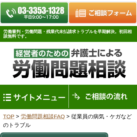
労働審判・労働問題・残業代未払請求トラブルを早期解決。初回相
談無料です。
トップページ
TOP
>
労働問題相談FAQ
>
従業員の病気・ケガなど
労働問題FAQ
のトラブル
労働問題関連法