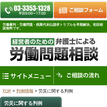
労働審判・労働問題・残業代未払請求トラブルを早期解決。初回相
談無料です。
トップページ
TOP
>
判例情報
>
労災に関する判例
労働問題FAQ
労働問題関連法
労災に関する判例