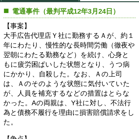
判例情報
電通事件（最判平成12年3月24日）
解決までの流れ
弁護士紹介
【事案】
お問い合わせ
大手広告代理店Ｙ社に勤務するＡが、約１
費用
年にわたり、慢性的な長時間労働（徹夜や
翌朝にわたる勤務など）を続け、心身と
もに疲労困ぱいした状態となり、うつ病
にかかり、自殺した。なお、Ａの上司
は、Ａのそのような状態に気付いていた
が、人員を補充するなどの措置はとらな
かった。Aの両親は、Y社に対し、不法行
為と債務不履行を理由に損害賠償請求をし
た。
【争点】