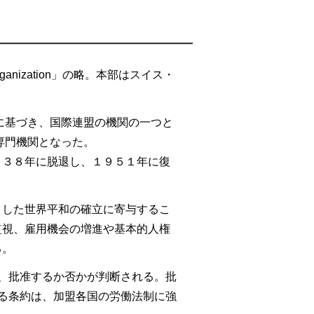
Organization」の略。本部はスイス・
約に基づき、国際連盟の機関の一つと
専門機関となった。
９３８年に脱退し、１９５１年に復
とした世界平和の確立に寄与するこ
監視、雇用機会の増進や基本的人権
る。
れ、批准するか否かが判断される。批
する条約は、加盟各国の労働法制に強