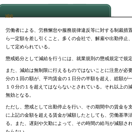
減給
労働者による、労務懈怠や服務規律違反等に対する制裁措
ら一定額を差し引くこと。多くの会社で、解雇や出勤停止
して定められている。
懲戒処分として減給を行うには、就業規則の懲戒規定で規
また、減給は無制限に行えるものではないことに注意が必
分の１回の額が、平均賃金の１日分の半額を超え、総額が
１０分の１を超えてはならないとされている。それ以上の
無効となる。
ただし、懲戒として出勤停止を行い、その期間中の賃金を
に上記の金額を超える賃金が減額したとしても、労働基準
る。また、遅刻や欠勤によって、その時間の給与が減額さ
たらない。