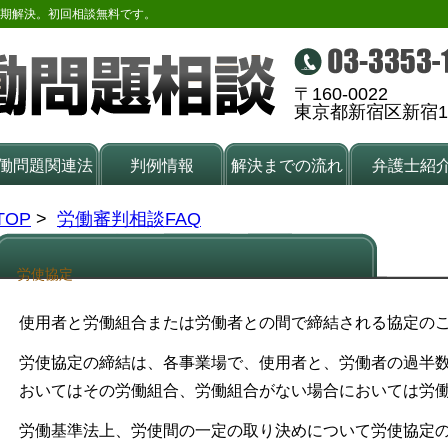
期解決。初回相談無料です。
〒160-0022
東京都新宿区新宿1-
働問題関連法
判例情報
解決までの流れ
弁護士紹
TOP
>
労働審判相談FAQ
労使協定
使用者と労働組合または労働者との間で締結される協定の
労使協定の締結は、各事業場で、使用者と、労働者の過半
おいてはその労働組合、労働組合がない場合においては労
労働基準法上、労使間の一定の取り決めについて労使協定