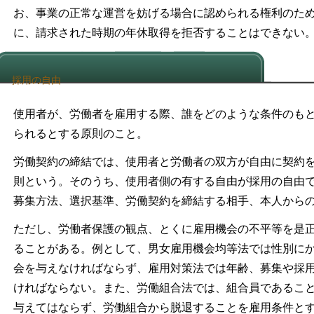
お、事業の正常な運営を妨げる場合に認められる権利のた
に、請求された時期の年休取得を拒否することはできない
採用の自由
使用者が、労働者を雇用する際、誰をどのような条件のも
られるとする原則のこと。
労働契約の締結では、使用者と労働者の双方が自由に契約
則という。そのうち、使用者側の有する自由が採用の自由
募集方法、選択基準、労働契約を締結する相手、本人から
ただし、労働者保護の観点、とくに雇用機会の不平等を是
ることがある。例として、男女雇用機会均等法では性別に
会を与えなければならず、雇用対策法では年齢、募集や採
ければならない。また、労働組合法では、組合員であるこ
与えてはならず、労働組合から脱退することを雇用条件と